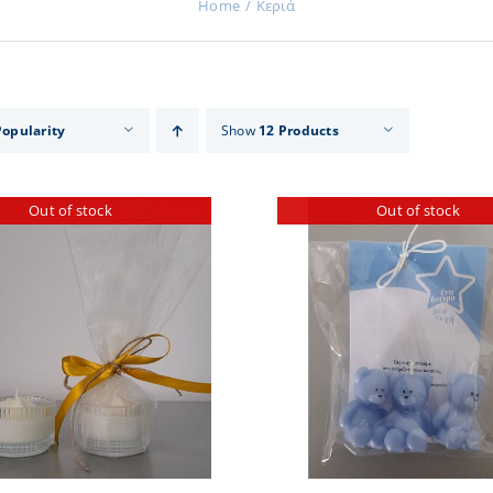
Home
Κεριά
Popularity
Show
12 Products
Out of stock
Out of stock
DETAILS
DETA