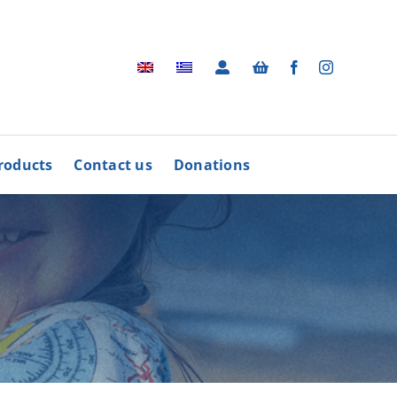
roducts
Contact us
Donations
Archive
BUY
R
PRODUCTS
Photographic Archive
rders
Videos
rdinative Council
Radio Advertisements
’ Associations
Advertisements / Brochures
More
Songs