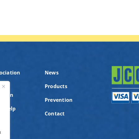
ociation
News
Products
ution
ς
Prevention
to help
Contact
α