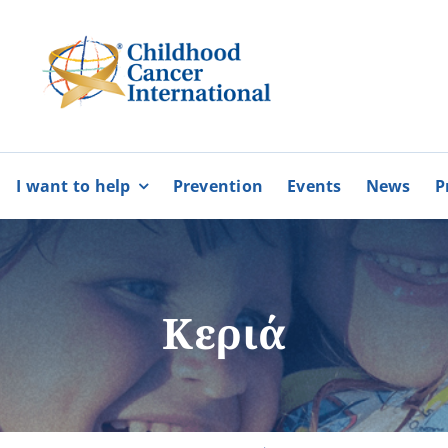
I want to help
Prevention
Events
News
P
bers
Partnerships
BECOME
BECOME
A MEMBER
A VOLUNTEE
Karaiskakio Foundation
Κεριά
r
Cyprus Alliance for Rare Diso
Pancyprian Volunteerism Coo
Cyprus Federation of Patients
More
More
Floga of Greece