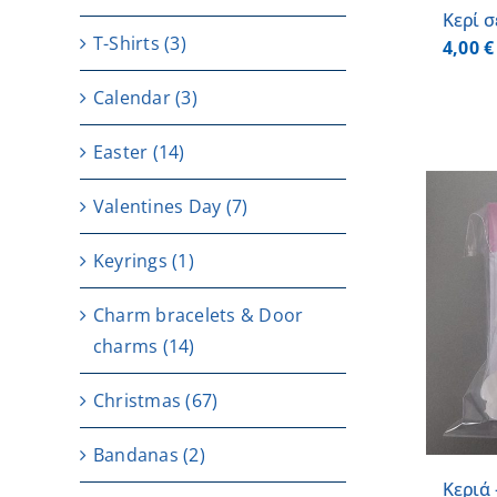
Κερί σ
T-Shirts
(3)
4,00
€
Calendar
(3)
Easter
(14)
Valentines Day
(7)
Keyrings
(1)
Charm bracelets & Door
ADD TO CART
/
DETAILS
charms
(14)
Christmas
(67)
Bandanas
(2)
Κεριά