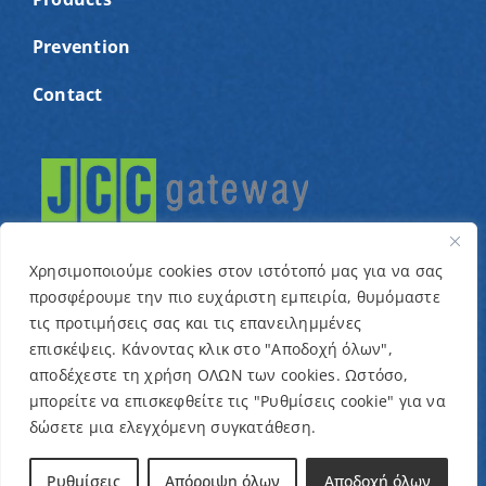
Prevention
Contact
Χρησιμοποιούμε cookies στον ιστότοπό μας για να σας
προσφέρουμε την πιο ευχάριστη εμπειρία, θυμόμαστε
τις προτιμήσεις σας και τις επανειλημμένες
© Copyright 2022 – Cyprus Association for children
επισκέψεις. Κάνοντας κλικ στο "Αποδοχή όλων",
αποδέχεστε τη χρήση ΟΛΩΝ των cookies. Ωστόσο,
with cancer and related conditions “One Dream One
μπορείτε να επισκεφθείτε τις "Ρυθμίσεις cookie" για να
Wish” / Designed & Developed by
NETinfo Plc
δώσετε μια ελεγχόμενη συγκατάθεση.
Terms and Conditions
|
Privacy Policy
Ρυθμίσεις
Απόρριψη όλων
Αποδοχή όλων