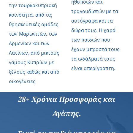
ηθοποιών και
την τουρκοκυπριακή
τραγουδιστών με τα
κοινότητα, από τις
αυτόγραφα και τα
θρησκευτικές ομάδες
δώρα τους. Η χαρά
των Μαρωνιτών, των
των παιδιών που
Αρμενίων και των
έχουν μπροστά τους
Λατίνων, από μικτούς
τα ινδάλματά τους
γάμους Κυπρίων με
είναι απερίγραπτη.
ξένους καθώς και από
οικογένειες
28+ Χρόνια Προσφοράς και
Αγάπης.