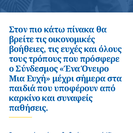
Στον πιο κάτω πίνακα θα
βρείτε τις οικονομικές
βοήθειες, τις ευχές και όλους
τους τρόπους που πρόσφερε
ο Σύνδεσμος «Ένα Όνειρο
Mια Ευχή» μέχρι σήμερα στα
παιδιά που υποφέρουν από
καρκίνο και συναφείς
παθήσεις.