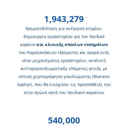
1,943,279
Χρηματοδότηση για ανέγερση κτηρίου,
δημιουργία εργαστηρίου για τον παιδικό
καρκίνο
και κλινικής σπανίων νοσημάτων
του Καραϊσκάκειου Ιδρύματος και αγορά ενός
νέου μηχανήματος εργαστηρίου, αναλυτή
κυτταρογονιδιωματικής επόμενης γενιάς με
οπτική χαρτογράφηση γονιδιώματος (Bionano
Saphyr), που θα ενισχύσει τις προσπάθειές του
στον αγώνα κατά του παιδικού καρκίνου
540,000