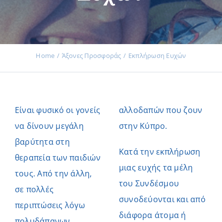
Εκδηλώσεις
Home
Άξονες Προσφοράς
Εκπλήρωση Ευχών
Νέα
Είναι φυσικό οι γονείς
αλλοδαπών που ζουν
Προϊόντα
να δίνουν μεγάλη
στην Κύπρο.
βαρύτητα στη
Κατά την εκπλήρωση
θεραπεία των παιδιών
Επικοινωνία
μιας ευχής τα μέλη
τους. Από την άλλη,
του Συνδέσμου
σε πολλές
συνοδεύονται και από
Εισφορές
περιπτώσεις λόγω
διάφορα άτομα ή
πολυδάπανων