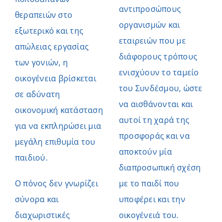
αντιπροσώπους
θεραπειών στο
οργανισμών και
εξωτερικό και της
εταιρειών που με
απώλειας εργασίας
διάφορους τρόπους
των γονιών, η
ενισχύουν το ταμείο
οικογένεια βρίσκεται
του Συνδέσμου, ώστε
σε αδύνατη
να αισθάνονται και
οικονομική κατάσταση
αυτοί τη χαρά της
για να εκπληρώσει μια
προσφοράς και να
μεγάλη επιθυμία του
αποκτούν μία
παιδιού.
διαπροσωπική σχέση
Ο πόνος δεν γνωρίζει
με το παιδί που
σύνορα και
υποφέρει και την
διαχωριστικές
οικογένειά του.