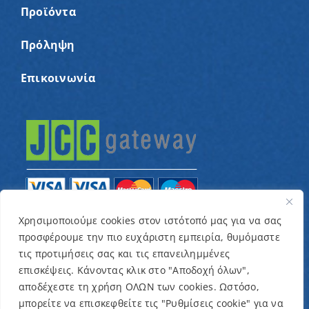
Προϊόντα
Πρόληψη
Επικοινωνία
Χρησιμοποιούμε cookies στον ιστότοπό μας για να σας
προσφέρουμε την πιο ευχάριστη εμπειρία, θυμόμαστε
© Copyright 2022 – Παγκύπριος Σύνδεσμος για
τις προτιμήσεις σας και τις επανειλημμένες
παιδιά με καρκίνο και συναφείς παθήσεις «Ένα
επισκέψεις. Κάνοντας κλικ στο "Αποδοχή όλων",
Όνειρο Μια Ευχή» / Designed & Developed by
NETinfo
αποδέχεστε τη χρήση ΟΛΩΝ των cookies. Ωστόσο,
μπορείτε να επισκεφθείτε τις "Ρυθμίσεις cookie" για να
Plc