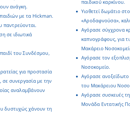
παιδικού καρκίνου.
χουν ανάγκη.
Υιοθετεί δωμάτιο στ
 παιδιών με τα Hickman.
«Αροδαφνούσα», καλύ
υ παντρεύονται.
Αγόρασε σύγχρονα κρ
ση σε ιδιωτικά
καπνογράφους, για τ
Μακάρειο Νοσοκομεί
παιδί του Συνδέσμου,
Αγόρασε τον εξοπλισ
Νοσοκομείο.
τρατείας για προστασία
Αγόρασε ανοξείδωτο 
, σε συνεργασία με την
του Μακάρειου Νοσο
οποίας αναλαμβάνουν
Αγόρασε συσκευές τη
Μονάδα Εντατικής Π
ου δυστυχώς χάνουν τη