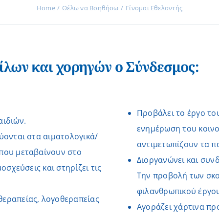
Home
Θέλω να Βοηθήσω
Γίνομαι Εθελοντής
ίλων και χορηγών ο Σύνδεσμος:
Προβάλει το έργο του
αιδιών.
ενημέρωση του κοινο
ύονται στα αιματολογικά/
αντιμετωπίζουν τα πα
 που μεταβαίνουν στο
Διοργανώνει και συν
οσχεύσεις και στηρίζει τις
Την προβολή των σκο
φιλανθρωπικού έργου
θεραπείας, λογοθεραπείας
Αγοράζει χάρτινα πρ