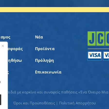
εσμος
Νέα
 Προσφοράς
Προϊόντα
ς
α Βοηθήσω
Πρόληψη
σεις
Επικοινωνία
α
ια παιδιά με καρκίνο και συναφείς παθήσεις «Ένα Όνειρο Μια
Όροι και Προϋποθέσεις
|
Πολιτική Απορρήτου