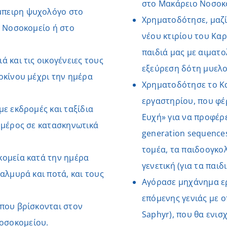
στο Μακάρειο Νοσοκο
μπειρη ψυχολόγο στο
Χρηματοδότησε, μαζί
ο Νοσοκομείο ή στο
νέου κτιρίου του Κα
παιδιά μας με αιματο
 και τις οικογένειες τους
εξεύρεση δότη μυελο
ρκίνου μέχρι την ημέρα
Χρηματοδότησε το Κα
εργαστηρίου, που φέ
με εκδρομές και ταξίδια
Ευχή» για να προφέρε
ι μέρος σε κατασκηνωτικά
generation sequence
τομέα, τα παιδοογκο
κομεία κατά την ημέρα
γενετική (για τα παι
αλμυρά και ποτά, και τους
Αγόρασε μηχάνημα ε
επόμενης γενιάς με 
 που βρίσκονται στον
Saphyr), που θα ενισ
οσοκομείου.