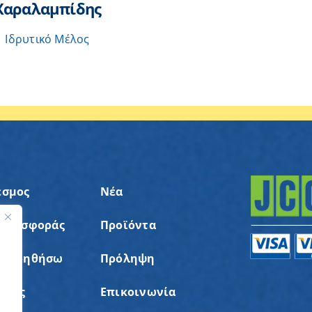
Χαραλαμπίδης
Ιδρυτικό Μέλος
εσμος
Νέα
 Προσφοράς
Προϊόντα
ς
α Βοηθήσω
Πρόληψη
σεις
Επικοινωνία