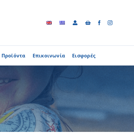
Προϊόντα
Επικοινωνία
Εισφορές
Αρχείο
ΑΓΟΡΑΖΩ
ΠΡΟΙΟΝΤΑ
Φωτογραφικό Αρχείο
ων Παθήσεων
Βίντεο
βούλιο Εθελοντισμού
Ραδιοφωνικές Διαφημίσεις
ενών Κύπρου
Διαφημίσεις / Φυλλάδια
Περισσότερα
Τα Τραγούδια