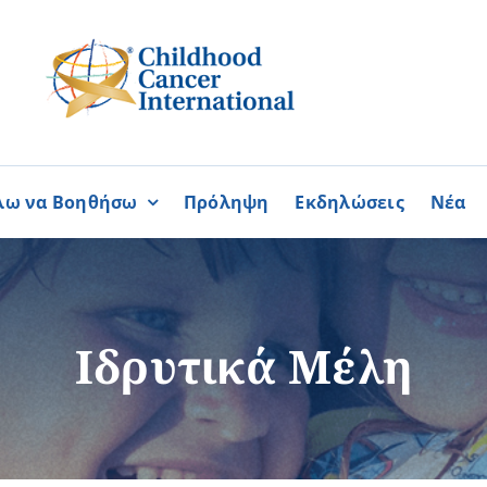
λω να Βοηθήσω
Πρόληψη
Εκδηλώσεις
Νέα
Συνεργασίες
ΓΙΝΟΜΑΙ
ΓΙΝΟΜΑΙ
ΜΕΛΟΣ
ΕΘΕΛΟΝΤΗΣ
σία
Καραϊσκάκειο Ίδρυμα
Ιδρυτικά Μέλη
ή
Παγκύπρια Συμμαχία Σπάνι
Παγκύπριο Συντονιστικό Συμ
Ομοσπονδία Συνδέσμων Ασθ
Περισσότερα
Περισσότερα
Φλόγα Ελλάδος