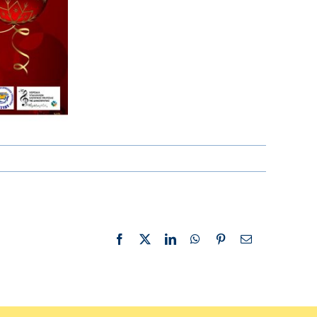
Facebook
X
LinkedIn
WhatsApp
Pinterest
Email