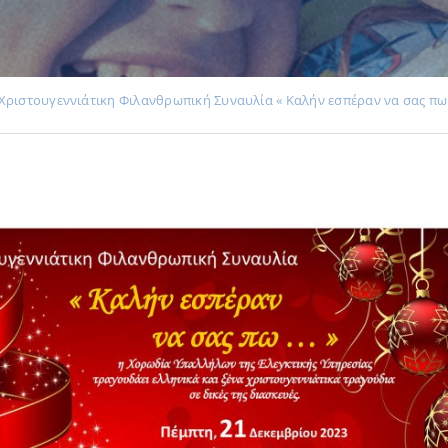
Χριστουγεννιάτικη Φιλανθρωπική Συναυλία « Καλήν εσπέραν να σας πω 