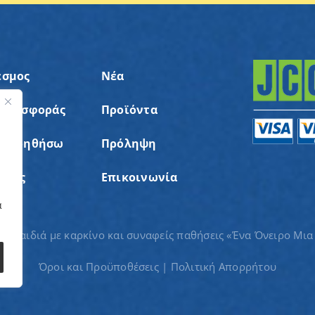
εσμος
Νέα
 Προσφοράς
Προϊόντα
ς
α Βοηθήσω
Πρόληψη
σεις
Επικοινωνία
α
ια παιδιά με καρκίνο και συναφείς παθήσεις «Ένα Όνειρο Μια
Όροι και Προϋποθέσεις
|
Πολιτική Απορρήτου