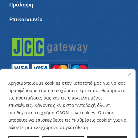
Πρόληψη
Επικοινωνία
Χρησιμοποιούμε cookies στον ιστότοπό μας για να σας
προσφέρουμε την πιο ευχάριστη εμπειρία, θυμόμαστε
© Copyright 2022 – Παγκύπριος Σύνδεσμος για
τις προτιμήσεις σας και τις επανειλημμένες
παιδιά με καρκίνο και συναφείς παθήσεις «Ένα
επισκέψεις. Κάνοντας κλικ στο "Αποδοχή όλων",
Όνειρο Μια Ευχή» / Designed & Developed by
NETinfo
αποδέχεστε τη χρήση ΟΛΩΝ των cookies. Ωστόσο,
μπορείτε να επισκεφθείτε τις "Ρυθμίσεις cookie" για να
Plc
δώσετε μια ελεγχόμενη συγκατάθεση.
Όροι και Προϋποθέσεις
|
Πολιτική Απορρήτου