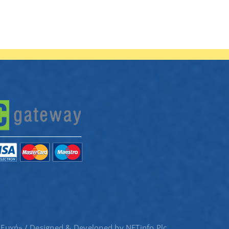
 Ευχή» / Designed & Developed by
NETinfo Plc