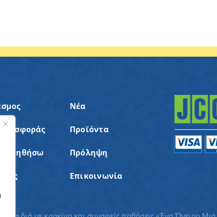
εσμος
Νέα
 Προσφοράς
Προϊόντα
ς
α Βοηθήσω
Πρόληψη
σεις
Επικοινωνία
α
ια παιδιά με καρκίνο και συναφείς παθήσεις «Ένα Όνειρο Μια