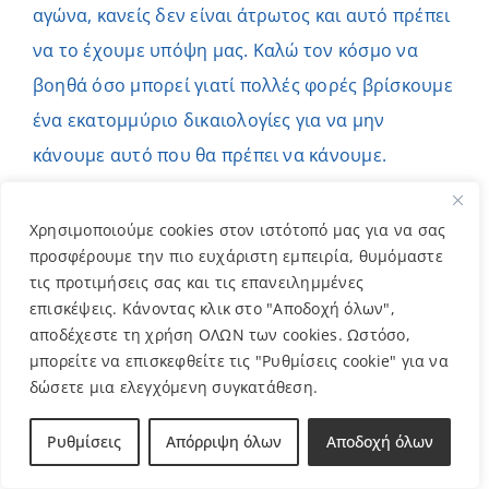
αγώνα, κανείς δεν είναι άτρωτος και αυτό πρέπει
να το έχουμε υπόψη μας. Καλώ τον κόσμο να
βοηθά όσο μπορεί γιατί πολλές φορές βρίσκουμε
ένα εκατομμύριο δικαιολογίες για να μην
κάνουμε αυτό που θα πρέπει να κάνουμε.
Δυστυχώς, βιώνουμε πολλές εκπτώσεις αξιών
σήμερα και καλούμαστε να παραμείνουμε
Χρησιμοποιούμε cookies στον ιστότοπό μας για να σας
προσφέρουμε την πιο ευχάριστη εμπειρία, θυμόμαστε
άνθρωποι, αλλά προ πάντων να γίνουμε
τις προτιμήσεις σας και τις επανειλημμένες
συνάνθρωποι.
επισκέψεις. Κάνοντας κλικ στο "Αποδοχή όλων",
αποδέχεστε τη χρήση ΟΛΩΝ των cookies. Ωστόσο,
–
Ο Σύνδεσμος προσεγγίζει τους γονείς και τα
μπορείτε να επισκεφθείτε τις "Ρυθμίσεις cookie" για να
παιδιά ή επικοινωνούν με το Σύνδεσμο οι
δώσετε μια ελεγχόμενη συγκατάθεση.
ίδιοι οι γονείς των παιδιών;
Ρυθμίσεις
Απόρριψη όλων
Αποδοχή όλων
Είναι αμφίδρομη η κατάσταση. Υπάρχουν