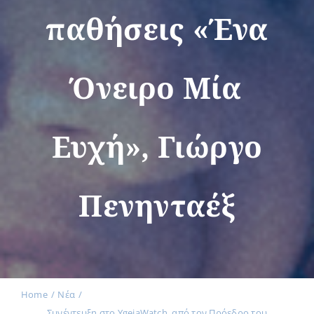
παθήσεις «Ένα
Όνειρο Μία
Ευχή», Γιώργο
Πενηνταέξ
Home
Νέα
Συνέντευξη στο YgeiaWatch, από τον Πρόεδρο του