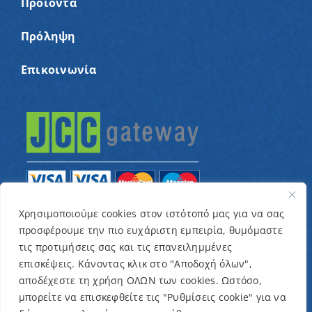
Προϊόντα
Πρόληψη
Επικοινωνία
Χρησιμοποιούμε cookies στον ιστότοπό μας για να σας
προσφέρουμε την πιο ευχάριστη εμπειρία, θυμόμαστε
© Copyright 2022 – Παγκύπριος Σύνδεσμος για
τις προτιμήσεις σας και τις επανειλημμένες
παιδιά με καρκίνο και συναφείς παθήσεις «Ένα
επισκέψεις. Κάνοντας κλικ στο "Αποδοχή όλων",
Όνειρο Μια Ευχή» / Designed & Developed by
NETinfo
αποδέχεστε τη χρήση ΟΛΩΝ των cookies. Ωστόσο,
μπορείτε να επισκεφθείτε τις "Ρυθμίσεις cookie" για να
Plc