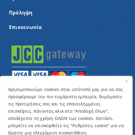
Πρόληψη
Επικοινωνία
Χρησιμοποιούμε cookies στον ιστότοπό μας για να σας
προσφέρουμε την πιο ευχάριστη εμπειρία, θυμόμαστε
© Copyright 2022 – Παγκύπριος Σύνδεσμος για
τις προτιμήσεις σας και τις επανειλημμένες
παιδιά με καρκίνο και συναφείς παθήσεις «Ένα
επισκέψεις. Κάνοντας κλικ στο "Αποδοχή όλων",
Όνειρο Μια Ευχή» / Designed & Developed by
NETinfo
αποδέχεστε τη χρήση ΟΛΩΝ των cookies. Ωστόσο,
μπορείτε να επισκεφθείτε τις "Ρυθμίσεις cookie" για να
Plc
δώσετε μια ελεγχόμενη συγκατάθεση.