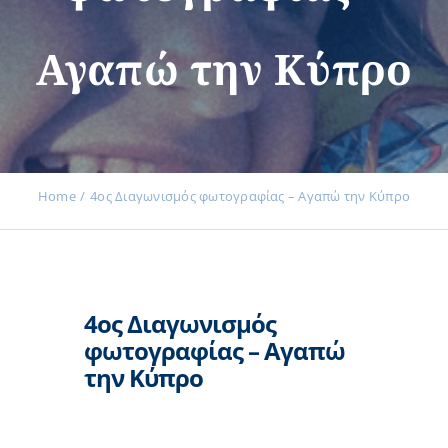
Αγαπώ την Κύπρο
Εκδηλώσεις
Νέα
Home
4ος Διαγωνισμός φωτογραφίας – Αγαπώ την Κύπρο
Προϊόντα
4ος Διαγωνισμός
Επικοινωνία
φωτογραφίας – Αγαπώ
την Κύπρο
Εισφορές