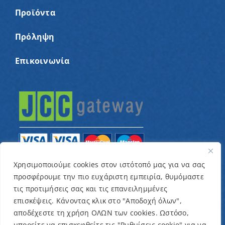
Προϊόντα
Πρόληψη
Επικοινωνία
Χρησιμοποιούμε cookies στον ιστότοπό μας για να σας
προσφέρουμε την πιο ευχάριστη εμπειρία, θυμόμαστε
© Copyright 2022 – Παγκύπριος Σύνδεσμος για
τις προτιμήσεις σας και τις επανειλημμένες
παιδιά με καρκίνο και συναφείς παθήσεις «Ένα
επισκέψεις. Κάνοντας κλικ στο "Αποδοχή όλων",
Όνειρο Μια Ευχή» / Designed & Developed by
NETinfo
αποδέχεστε τη χρήση ΟΛΩΝ των cookies. Ωστόσο,
μπορείτε να επισκεφθείτε τις "Ρυθμίσεις cookie" για να