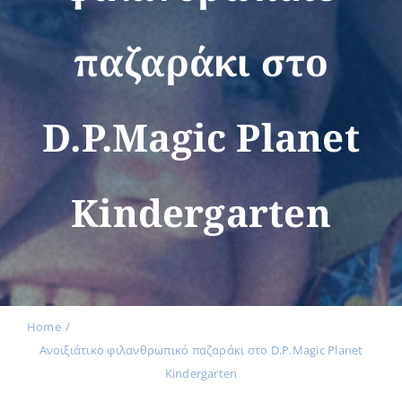
παζαράκι στο
Εκδηλώσεις
D.P.Magic Planet
Νέα
Kindergarten
Προϊόντα
Επικοινωνία
Home
Ανοιξιάτικο φιλανθρωπικό παζαράκι στο D.P.Magic Planet
Εισφορές
Kindergarten