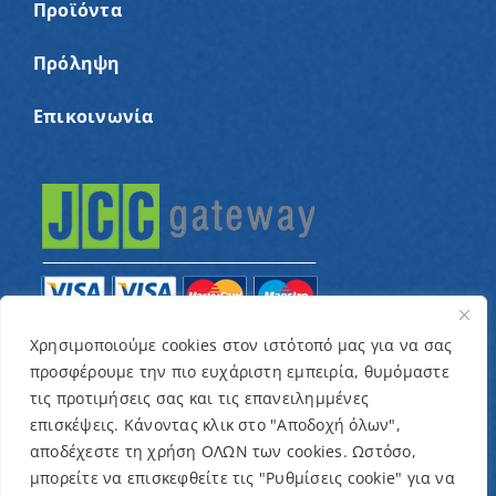
Προϊόντα
Πρόληψη
Επικοινωνία
Χρησιμοποιούμε cookies στον ιστότοπό μας για να σας
προσφέρουμε την πιο ευχάριστη εμπειρία, θυμόμαστε
© Copyright 2022 – Παγκύπριος Σύνδεσμος για
τις προτιμήσεις σας και τις επανειλημμένες
παιδιά με καρκίνο και συναφείς παθήσεις «Ένα
επισκέψεις. Κάνοντας κλικ στο "Αποδοχή όλων",
Όνειρο Μια Ευχή» / Designed & Developed by
NETinfo
αποδέχεστε τη χρήση ΟΛΩΝ των cookies. Ωστόσο,
μπορείτε να επισκεφθείτε τις "Ρυθμίσεις cookie" για να
Plc