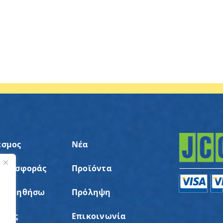
εσμος
Νέα
 Προσφοράς
Προϊόντα
ς
α Βοηθήσω
Πρόληψη
σεις
Επικοινωνία