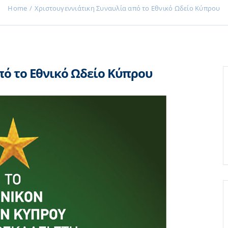
Home
Χριστουγεννιάτικη Συναυλία από το Εθνικό Ωδείο Κύπρου
πό το Εθνικό Ωδείο Κύπρου