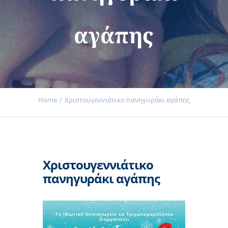
αγάπης
Εκδηλώσεις
Νέα
Home
Χριστουγεννιάτικο πανηγυράκι αγάπης
Προϊόντα
Χριστουγεννιάτικο
Επικοινωνία
πανηγυράκι αγάπης
Εισφορές