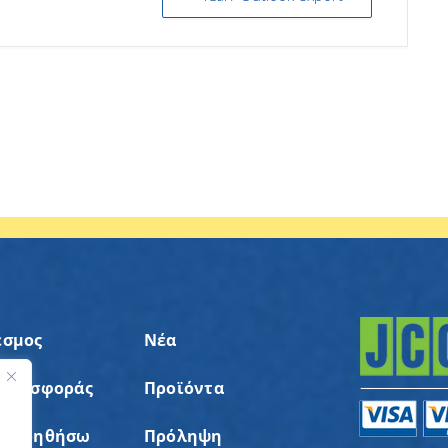
εσμος
Νέα
 Προσφοράς
Προϊόντα
ς
α Βοηθήσω
Πρόληψη