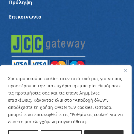
Πρόληψη
Επικοινωνία
Χρησιμοποιούμε cookies στον ιστότοπό μας για να σας
προσφέρουμε την πιο ευχάριστη εμπειρία, θυμόμαστε
© Copyright 2022 – Παγκύπριος Σύνδεσμος για
τις προτιμήσεις σας και τις επανειλημμένες
παιδιά με καρκίνο και συναφείς παθήσεις «Ένα
επισκέψεις. Κάνοντας κλικ στο "Αποδοχή όλων",
Όνειρο Μια Ευχή» / Designed & Developed by
NETinfo
αποδέχεστε τη χρήση ΟΛΩΝ των cookies. Ωστόσο,
μπορείτε να επισκεφθείτε τις "Ρυθμίσεις cookie" για να
Plc
δώσετε μια ελεγχόμενη συγκατάθεση.
Όροι και Προϋποθέσεις
|
Πολιτική Απορρήτου