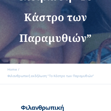
Κάστρο των
Εκδηλώσεις
Παραμυθιών”
Νέα
Προϊόντα
Home
Φιλανθρωπική εκδήλωση “Το Κάστρο των Παραμυθιών”
Επικοινωνία
Εισφορές
Φιλανθρωπική