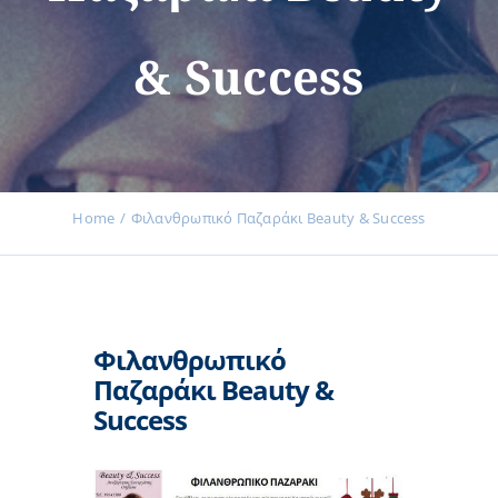
& Success
Εκδηλώσεις
Νέα
Home
Φιλανθρωπικό Παζαράκι Beauty & Success
Προϊόντα
Φιλανθρωπικό
Επικοινωνία
Παζαράκι Beauty &
Success
Εισφορές