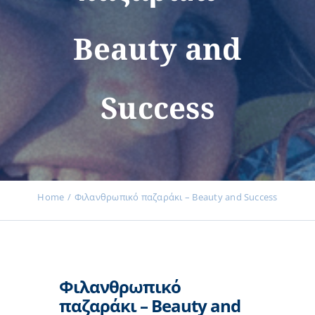
Beauty and
Εκδηλώσεις
Success
Νέα
Προϊόντα
Home
Φιλανθρωπικό παζαράκι – Beauty and Success
Επικοινωνία
Φιλανθρωπικό
Εισφορές
παζαράκι – Beauty and