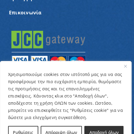
Επικοινωνία
Χρησιμοποιούμε cookies στον ιστότοπό μας για να σας
προσφέρουμε την πιο ευχάριστη εμπειρία, θυμόμαστε
© Copyright 2022 – Παγκύπριος Σύνδεσμος για
τις προτιμήσεις σας και τις επανειλημμένες
παιδιά με καρκίνο και συναφείς παθήσεις «Ένα
επισκέψεις. Κάνοντας κλικ στο "Αποδοχή όλων",
Όνειρο Μια Ευχή» / Designed & Developed by
NETinfo
αποδέχεστε τη χρήση ΟΛΩΝ των cookies. Ωστόσο,
μπορείτε να επισκεφθείτε τις "Ρυθμίσεις cookie" για να
Plc
δώσετε μια ελεγχόμενη συγκατάθεση.
Όροι και Προϋποθέσεις
|
Πολιτική Απορρήτου
Ρυθμίσεις
Απόρριψη όλων
Αποδοχή όλων