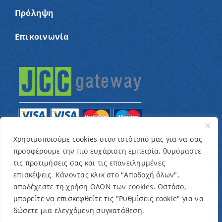
Πρόληψη
Επικοινωνία
Χρησιμοποιούμε cookies στον ιστότοπό μας για να σας
προσφέρουμε την πιο ευχάριστη εμπειρία, θυμόμαστε
© Copyright 2022 – Παγκύπριος Σύνδεσμος για
τις προτιμήσεις σας και τις επανειλημμένες
παιδιά με καρκίνο και συναφείς παθήσεις «Ένα
επισκέψεις. Κάνοντας κλικ στο "Αποδοχή όλων",
Όνειρο Μια Ευχή» / Designed & Developed by
NETinfo
αποδέχεστε τη χρήση ΟΛΩΝ των cookies. Ωστόσο,
μπορείτε να επισκεφθείτε τις "Ρυθμίσεις cookie" για να
Plc
δώσετε μια ελεγχόμενη συγκατάθεση.
Όροι και Προϋποθέσεις
|
Πολιτική Απορρήτου