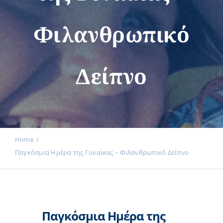
Φιλανθρωπικό
Εκδηλώσεις
Δείπνο
Νέα
Προϊόντα
Home
Παγκόσμια Ημέρα της Γυναίκας – Φιλανθρωπικό Δείπνο
Επικοινωνία
Εισφορές
Παγκόσμια Ημέρα της