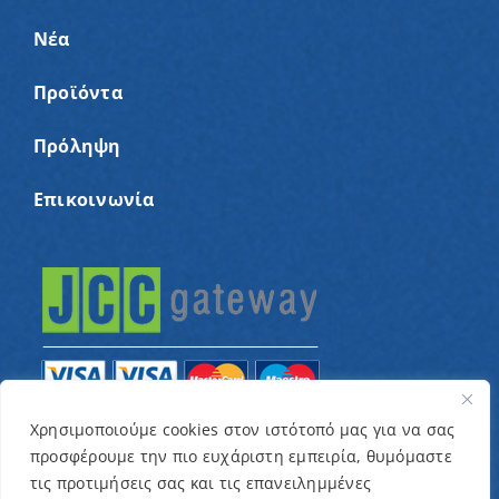
Νέα
Προϊόντα
Πρόληψη
Επικοινωνία
Χρησιμοποιούμε cookies στον ιστότοπό μας για να σας
προσφέρουμε την πιο ευχάριστη εμπειρία, θυμόμαστε
© Copyright 2022 – Παγκύπριος Σύνδεσμος για
τις προτιμήσεις σας και τις επανειλημμένες
παιδιά με καρκίνο και συναφείς παθήσεις «Ένα