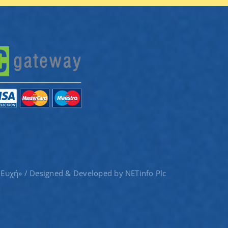
 Ευχή» / Designed & Developed by
NETinfo Plc