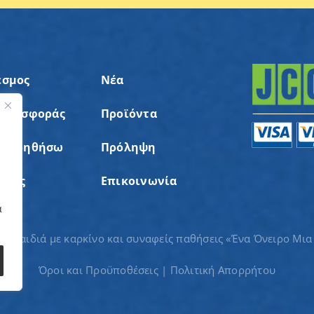
εσμος
Νέα
 Προσφοράς
Προϊόντα
ς
α Βοηθήσω
Πρόληψη
σεις
Επικοινωνία
α
ια παιδιά με καρκίνο και συναφείς παθήσεις «Ένα Όνειρο Μια
Όροι και Προϋποθέσεις
|
Πολιτική Απορρήτου