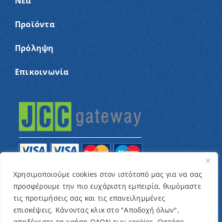
Νέα
Προϊόντα
Πρόληψη
Επικοινωνία
Χρησιμοποιούμε cookies στον ιστότοπό μας για να σας
προσφέρουμε την πιο ευχάριστη εμπειρία, θυμόμαστε
© Copyright 2022 – Παγκύπριος Σύνδεσμος για
τις προτιμήσεις σας και τις επανειλημμένες
παιδιά με καρκίνο και συναφείς παθήσεις «Ένα
επισκέψεις. Κάνοντας κλικ στο "Αποδοχή όλων",
Όνειρο Μια Ευχή» / Designed & Developed by
NETinfo
αποδέχεστε τη χρήση ΟΛΩΝ των cookies. Ωστόσο,