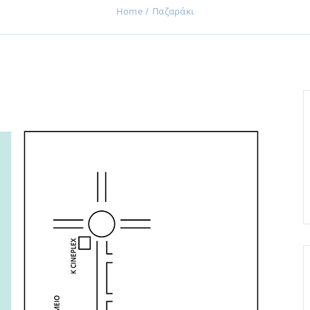
Home
Παζαράκι