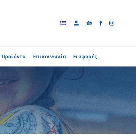
Προϊόντα
Επικοινωνία
Εισφορές
Αρχείο
ΑΓΟΡΑΖΩ
ΠΡΟΙΟΝΤΑ
Φωτογραφικό Αρχείο
ων Παθήσεων
Βίντεο
βούλιο Εθελοντισμού
Ραδιοφωνικές Διαφημίσεις
ενών Κύπρου
Διαφημίσεις / Φυλλάδια
Περισσότερα
Τα Τραγούδια