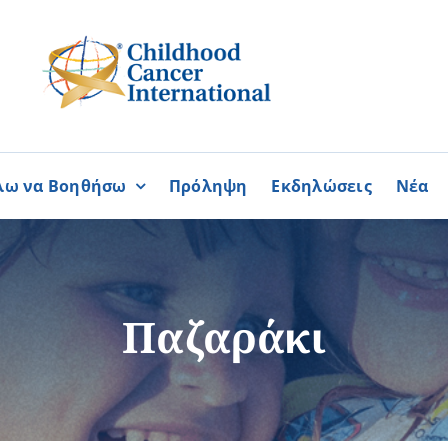
λω να Βοηθήσω
Πρόληψη
Εκδηλώσεις
Νέα
Συνεργασίες
ΓΙΝΟΜΑΙ
ΓΙΝΟΜΑΙ
ΜΕΛΟΣ
ΕΘΕΛΟΝΤΗΣ
σία
Καραϊσκάκειο Ίδρυμα
Παζαράκι
ή
Παγκύπρια Συμμαχία Σπάνι
Παγκύπριο Συντονιστικό Συμ
Ομοσπονδία Συνδέσμων Ασθ
Περισσότερα
Περισσότερα
Φλόγα Ελλάδος