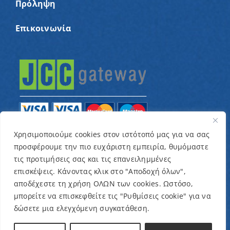
Πρόληψη
Επικοινωνία
Χρησιμοποιούμε cookies στον ιστότοπό μας για να σας
προσφέρουμε την πιο ευχάριστη εμπειρία, θυμόμαστε
© Copyright 2022 – Παγκύπριος Σύνδεσμος για
τις προτιμήσεις σας και τις επανειλημμένες
παιδιά με καρκίνο και συναφείς παθήσεις «Ένα
επισκέψεις. Κάνοντας κλικ στο "Αποδοχή όλων",
Όνειρο Μια Ευχή» / Designed & Developed by
NETinfo
αποδέχεστε τη χρήση ΟΛΩΝ των cookies. Ωστόσο,
μπορείτε να επισκεφθείτε τις "Ρυθμίσεις cookie" για να
Plc
δώσετε μια ελεγχόμενη συγκατάθεση.
Όροι και Προϋποθέσεις
|
Πολιτική Απορρήτου