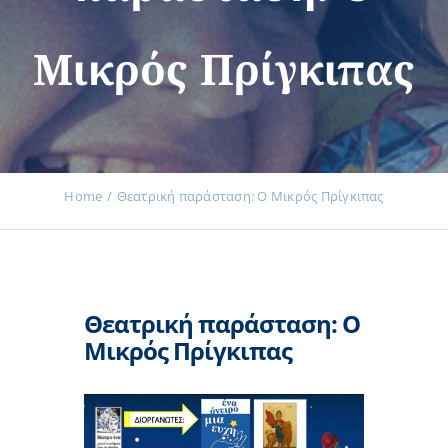
Μικρός Πρίγκιπας
Εκδηλώσεις
Νέα
Home
Θεατρική παράσταση: Ο Μικρός Πρίγκιπας
Προϊόντα
Θεατρική παράσταση: Ο
Επικοινωνία
Μικρός Πρίγκιπας
Εισφορές