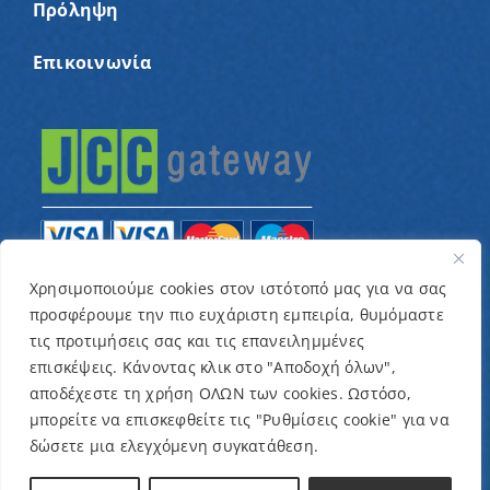
Πρόληψη
Επικοινωνία
Χρησιμοποιούμε cookies στον ιστότοπό μας για να σας
προσφέρουμε την πιο ευχάριστη εμπειρία, θυμόμαστε
© Copyright 2022 – Παγκύπριος Σύνδεσμος για
τις προτιμήσεις σας και τις επανειλημμένες
παιδιά με καρκίνο και συναφείς παθήσεις «Ένα
επισκέψεις. Κάνοντας κλικ στο "Αποδοχή όλων",
Όνειρο Μια Ευχή» / Designed & Developed by
NETinfo
αποδέχεστε τη χρήση ΟΛΩΝ των cookies. Ωστόσο,
μπορείτε να επισκεφθείτε τις "Ρυθμίσεις cookie" για να
Plc
δώσετε μια ελεγχόμενη συγκατάθεση.
Όροι και Προϋποθέσεις
|
Πολιτική Απορρήτου