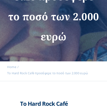
το ποσό των 2.000
Εκδηλώσεις
ευρώ
Νέα
Προϊόντα
Home
Το Hard Rock Café προσέφερε το ποσό των 2.000 ευρώ
Επικοινωνία
Εισφορές
Το Hard Rock Café