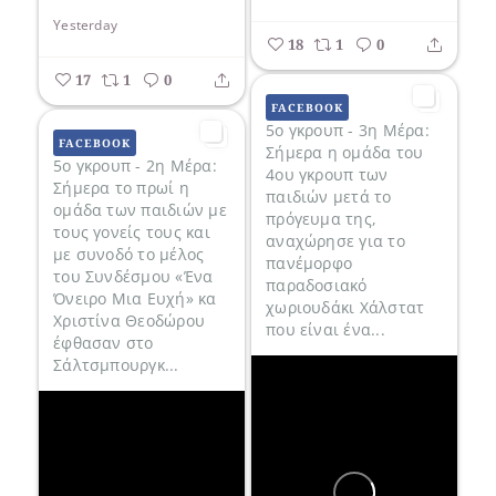
Yesterday
18
1
0
17
1
0
FACEBOOK
5ο γκρουπ - 3η Μέρα:
FACEBOOK
Σήμερα η ομάδα του
5ο γκρουπ - 2η Μέρα:
4ου γκρουπ των
Σήμερα το πρωί η
παιδιών μετά το
ομάδα των παιδιών με
πρόγευμα της,
τους γονείς τους και
αναχώρησε για το
με συνοδό το μέλος
πανέμορφο
του Συνδέσμου «Ένα
παραδοσιακό
Όνειρο Μια Ευχή» κα
χωριουδάκι Χάλστατ
Χριστίνα Θεοδώρου
που είναι ένα...
έφθασαν στο
Σάλτσμπουργκ...