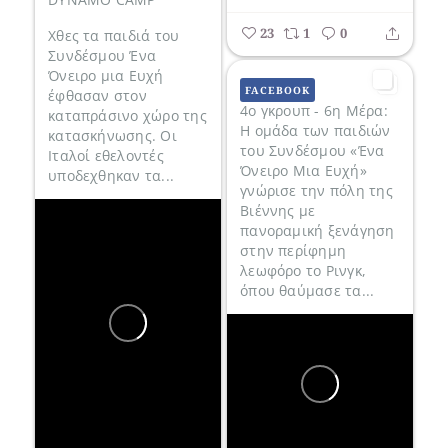
23
1
0
Χθες τα παιδιά του
Συνδέσμου Ένα
Όνειρο μια Ευχή
FACEBOOK
έφθασαν στον
4ο γκρουπ - 6η Μέρα:
καταπράσινο χώρο της
Η ομάδα των παιδιών
κατασκήνωσης. Οι
του Συνδέσμου «Ένα
Ιταλοί εθελοντές
Όνειρο Μια Ευχή»
υποδεχθηκαν τα...
γνώρισε την πόλη της
Βιέννης με
πανοραμική ξενάγηση
στην περίφημη
λεωφόρο το Ρινγκ,
όπου θαύμασε τα...