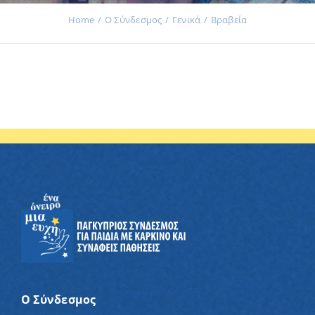
Home
Ο Σύνδεσμος
Γενικά
Βραβεία
Εκδηλώσεις
Νέα
Προϊόντα
Επικοινωνία
Εισφορές
Ο Σύνδεσμος