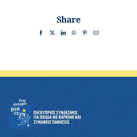
Share
Facebook
X
LinkedIn
WhatsApp
Pinterest
Email