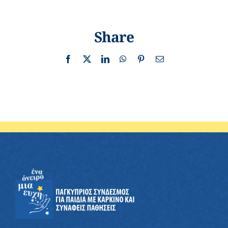
Share
Facebook
X
LinkedIn
WhatsApp
Pinterest
Email