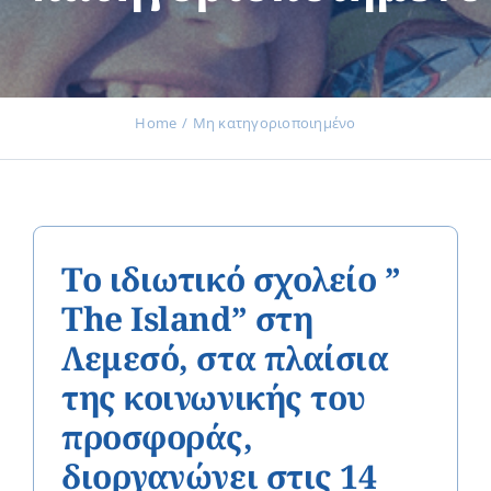
Εκδηλώσεις
Home
Μη κατηγοριοποιημένο
Νέα
Προϊόντα
Το ιδιωτικό σχολείο ”
The Island” στη
Λεμεσό, στα πλαίσια
Επικοινωνία
της κοινωνικής του
προσφοράς,
Εισφορές
διοργανώνει στις 14