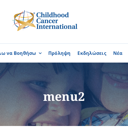
λω να Βοηθήσω
Πρόληψη
Εκδηλώσεις
Νέα
Συνεργασίες
ΓΙΝΟΜΑΙ
ΓΙΝΟΜΑΙ
ΜΕΛΟΣ
ΕΘΕΛΟΝΤΗΣ
σία
Καραϊσκάκειο Ίδρυμα
menu2
ή
Παγκύπρια Συμμαχία Σπάνι
Παγκύπριο Συντονιστικό Συμ
Ομοσπονδία Συνδέσμων Ασθ
Περισσότερα
Περισσότερα
Φλόγα Ελλάδος