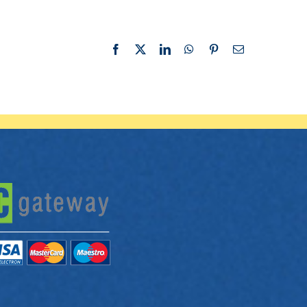
Facebook
X
LinkedIn
WhatsApp
Pinterest
Email