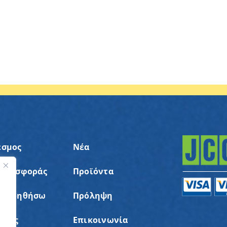
εσμος
Νέα
 Προσφοράς
Προϊόντα
ς
α Βοηθήσω
Πρόληψη
σεις
Επικοινωνία