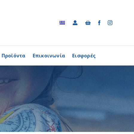
Προϊόντα
Επικοινωνία
Εισφορές
Αρχείο
ΑΓΟΡΑΖΩ
ΠΡΟΙΟΝΤΑ
Φωτογραφικό Αρχείο
ων Παθήσεων
Βίντεο
βούλιο Εθελοντισμού
Ραδιοφωνικές Διαφημίσεις
ενών Κύπρου
Διαφημίσεις / Φυλλάδια
Περισσότερα
Τα Τραγούδια