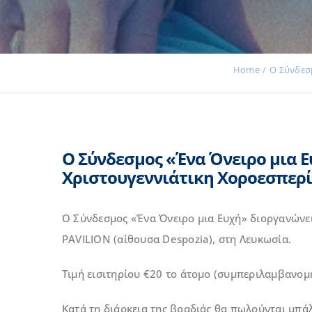
Home
Ο Σύνδεσ
Ο Σύνδεσμος «Ένα Όνειρο μια Ε
Χριστουγεννιάτικη Χοροεσπερί
Ο Σύνδεσμος «Ένα Όνειρο μια Ευχή» διοργανώνει
PAVILION (αίθουσα Despozia), στη Λευκωσία.
Τιμή εισιτηρίου €20 το άτομο (συμπεριλαμβανομ
Κατά τη διάρκεια της βραδιάς θα πωλούνται μπά