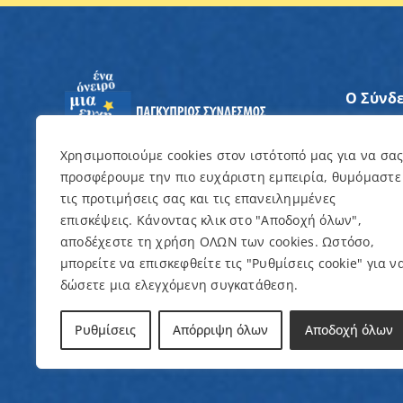
Ο Σύνδ
Άξονες
Χρησιμοποιούμε cookies στον ιστότοπό μας για να σα
προσφέρουμε την πιο ευχάριστη εμπειρία, θυμόμαστε
Θέλω ν
τις προτιμήσεις σας και τις επανειλημμένες
επισκέψεις. Κάνοντας κλικ στο "Αποδοχή όλων",
Εκδηλώ
αποδέχεστε τη χρήση ΟΛΩΝ των cookies. Ωστόσο,
μπορείτε να επισκεφθείτε τις "Ρυθμίσεις cookie" για ν
δώσετε μια ελεγχόμενη συγκατάθεση.
© Copyright 2022 – Παγκύπριος Σύνδεσμος γ
Ρυθμίσεις
Απόρριψη όλων
Αποδοχή όλων