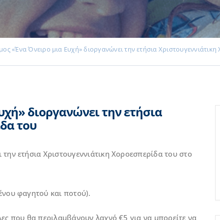
μος «Ένα Όνειρο μια Ευχή» διοργανώνει την ετήσια Χριστουγεννιάτικη
υχή» διοργανώνει την ετήσια
δα του
 την ετήσια Χριστουγεννιάτικη Χοροεσπερίδα του στο
ένου φαγητού και ποτού).
λες που θα περιλαμβάνουν λαχνό €5 για να μπορείτε να