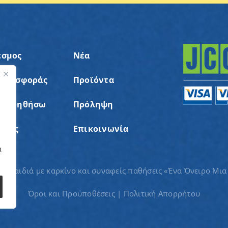
εσμος
Νέα
 Προσφοράς
Προϊόντα
ς
α Βοηθήσω
Πρόληψη
σεις
Επικοινωνία
α
ια παιδιά με καρκίνο και συναφείς παθήσεις «Ένα Όνειρο Μια
Όροι και Προϋποθέσεις
|
Πολιτική Απορρήτου