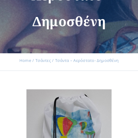
Δημοσθένη
Εκδηλώσεις
Νέα
Home
Τσάντες
Τσάντα – Αερόστατο- Δημοσθένη
Προϊόντα
Επικοινωνία
Εισφορές