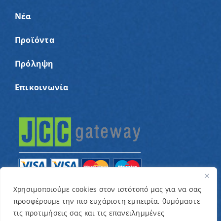
Νέα
Προϊόντα
Πρόληψη
Επικοινωνία
Χρησιμοποιούμε cookies στον ιστότοπό μας για να σας
προσφέρουμε την πιο ευχάριστη εμπειρία, θυμόμαστε
© Copyright 2022 – Παγκύπριος Σύνδεσμος για
τις προτιμήσεις σας και τις επανειλημμένες
παιδιά με καρκίνο και συναφείς παθήσεις «Ένα