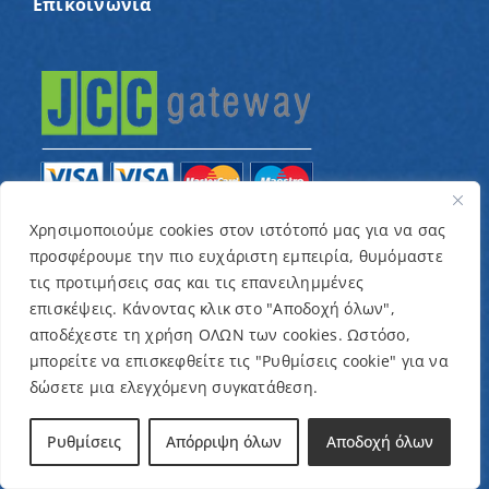
Επικοινωνία
Χρησιμοποιούμε cookies στον ιστότοπό μας για να σας
προσφέρουμε την πιο ευχάριστη εμπειρία, θυμόμαστε
© Copyright 2022 – Παγκύπριος Σύνδεσμος για
τις προτιμήσεις σας και τις επανειλημμένες
παιδιά με καρκίνο και συναφείς παθήσεις «Ένα
επισκέψεις. Κάνοντας κλικ στο "Αποδοχή όλων",
Όνειρο Μια Ευχή» / Designed & Developed by
NETinfo
αποδέχεστε τη χρήση ΟΛΩΝ των cookies. Ωστόσο,
μπορείτε να επισκεφθείτε τις "Ρυθμίσεις cookie" για να
Plc
δώσετε μια ελεγχόμενη συγκατάθεση.
Όροι και Προϋποθέσεις
|
Πολιτική Απορρήτου
Ρυθμίσεις
Απόρριψη όλων
Αποδοχή όλων