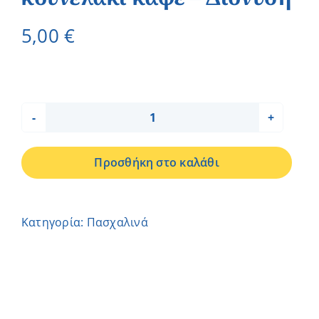
5,00
€
Πασχαλινό
φλιτζάνι
Προσθήκη στο καλάθι
κουνελάκι
καφέ
–
Κατηγορία:
Πασχαλινά
Διονύση
ποσότητα