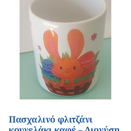
Πασχαλινό φλιτζάνι
κουνελάκι καφέ – Διονύση