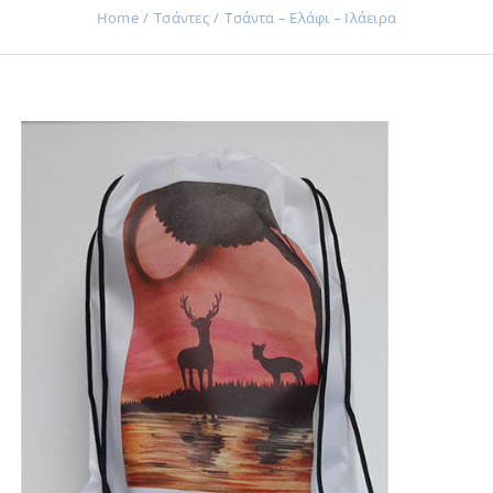
Home
Τσάντες
Τσάντα – Ελάφι – Ιλάειρα