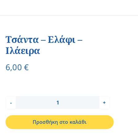
Τσάντα – Ελάφι –
Ιλάειρα
6,00
€
Τσάντα
-
Προσθήκη στο καλάθι
Ελάφι
-