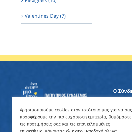
Plexiglass
(10)
Valentines Day
(7)
Ο Σύνδ
Άξονες
Χρησιμοποιούμε cookies στον ιστότοπό μας για να σα
προσφέρουμε την πιο ευχάριστη εμπειρία, θυμόμαστε
Θέλω ν
τις προτιμήσεις σας και τις επανειλημμένες
επισκέψεις. Κάνοντας κλικ στο "Αποδοχή όλων",