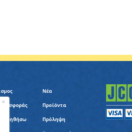
εσμος
Νέα
 Προσφοράς
Προϊόντα
ς
α Βοηθήσω
Πρόληψη