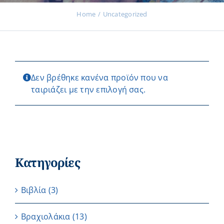
Home
Uncategorized
Εκδηλώσεις
Δεν βρέθηκε κανένα προϊόν που να
Νέα
ταιριάζει με την επιλογή σας.
Προϊόντα
Κατηγορίες
Επικοινωνία
Βιβλία
(3)
Εισφορές
Βραχιολάκια
(13)