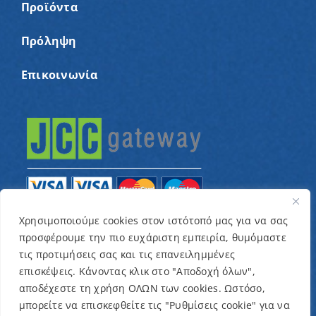
Προϊόντα
Πρόληψη
Επικοινωνία
Χρησιμοποιούμε cookies στον ιστότοπό μας για να σας
προσφέρουμε την πιο ευχάριστη εμπειρία, θυμόμαστε
© Copyright 2022 – Παγκύπριος Σύνδεσμος για
τις προτιμήσεις σας και τις επανειλημμένες
παιδιά με καρκίνο και συναφείς παθήσεις «Ένα
επισκέψεις. Κάνοντας κλικ στο "Αποδοχή όλων",
Όνειρο Μια Ευχή» / Designed & Developed by
NETinfo
αποδέχεστε τη χρήση ΟΛΩΝ των cookies. Ωστόσο,
μπορείτε να επισκεφθείτε τις "Ρυθμίσεις cookie" για να
Plc