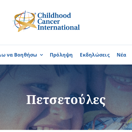
λω να Βοηθήσω
Πρόληψη
Εκδηλώσεις
Νέα
Συνεργασίες
ΓΙΝΟΜΑΙ
ΓΙΝΟΜΑΙ
ΜΕΛΟΣ
ΕΘΕΛΟΝΤΗΣ
σία
Καραϊσκάκειο Ίδρυμα
Πετσετούλες
ή
Παγκύπρια Συμμαχία Σπάνι
Παγκύπριο Συντονιστικό Συμ
Ομοσπονδία Συνδέσμων Ασθ
Περισσότερα
Περισσότερα
Φλόγα Ελλάδος