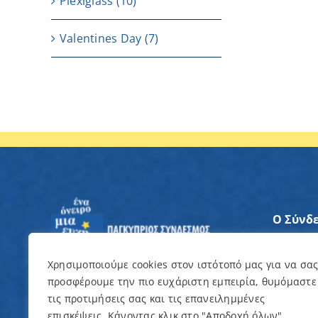
Plexiglass
(10)
Valentines Day
(7)
Ο Σύνδ
Άξονες
Χρησιμοποιούμε cookies στον ιστότοπό μας για να σα
προσφέρουμε την πιο ευχάριστη εμπειρία, θυμόμαστε
Θέλω ν
τις προτιμήσεις σας και τις επανειλημμένες
επισκέψεις. Κάνοντας κλικ στο "Αποδοχή όλων",