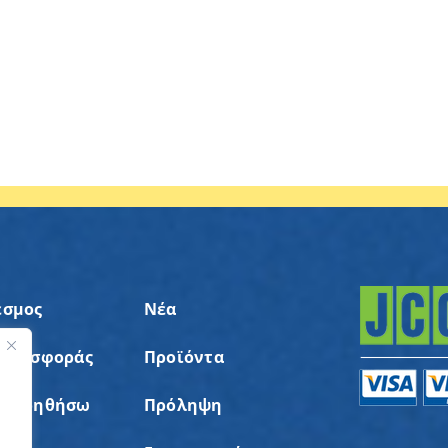
εσμος
Νέα
 Προσφοράς
Προϊόντα
ς
α Βοηθήσω
Πρόληψη