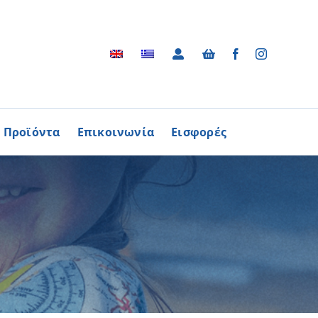
Προϊόντα
Επικοινωνία
Εισφορές
Αρχείο
ΑΓΟΡΑΖΩ
ΠΡΟΙΟΝΤΑ
Φωτογραφικό Αρχείο
ων Παθήσεων
Βίντεο
βούλιο Εθελοντισμού
Ραδιοφωνικές Διαφημίσεις
ενών Κύπρου
Διαφημίσεις / Φυλλάδια
Περισσότερα
Τα Τραγούδια