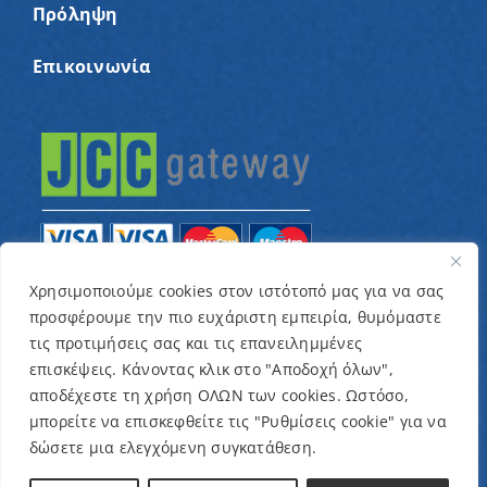
Πρόληψη
Επικοινωνία
Χρησιμοποιούμε cookies στον ιστότοπό μας για να σας
προσφέρουμε την πιο ευχάριστη εμπειρία, θυμόμαστε
© Copyright 2022 – Παγκύπριος Σύνδεσμος για
τις προτιμήσεις σας και τις επανειλημμένες
παιδιά με καρκίνο και συναφείς παθήσεις «Ένα
επισκέψεις. Κάνοντας κλικ στο "Αποδοχή όλων",
Όνειρο Μια Ευχή» / Designed & Developed by
NETinfo
αποδέχεστε τη χρήση ΟΛΩΝ των cookies. Ωστόσο,
μπορείτε να επισκεφθείτε τις "Ρυθμίσεις cookie" για να
Plc
δώσετε μια ελεγχόμενη συγκατάθεση.
Όροι και Προϋποθέσεις
|
Πολιτική Απορρήτου