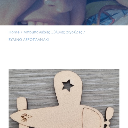
Εκδηλώσεις
Home
Μπομπονιέρες
Ξύλινες φιγούρες
ΞΥΛΙΝΟ ΑΕΡΟΠΛΑΝΑΚΙ
Νέα
Προϊόντα
Επικοινωνία
Εισφορές