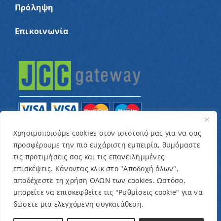
Πρόληψη
Επικοινωνία
Χρησιμοποιούμε cookies στον ιστότοπό μας για να σας
προσφέρουμε την πιο ευχάριστη εμπειρία, θυμόμαστε
© Copyright 2022 – Παγκύπριος Σύνδεσμος για
τις προτιμήσεις σας και τις επανειλημμένες
παιδιά με καρκίνο και συναφείς παθήσεις «Ένα
επισκέψεις. Κάνοντας κλικ στο "Αποδοχή όλων",
Όνειρο Μια Ευχή» / Designed & Developed by
NETinfo
αποδέχεστε τη χρήση ΟΛΩΝ των cookies. Ωστόσο,
μπορείτε να επισκεφθείτε τις "Ρυθμίσεις cookie" για να
Plc
δώσετε μια ελεγχόμενη συγκατάθεση.
Όροι και Προϋποθέσεις
|
Πολιτική Απορρήτου