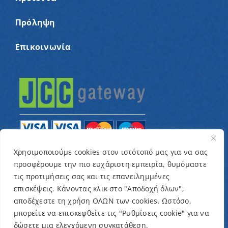
Πρόληψη
Επικοινωνία
Χρησιμοποιούμε cookies στον ιστότοπό μας για να σας
προσφέρουμε την πιο ευχάριστη εμπειρία, θυμόμαστε
© Copyright 2022 – Παγκύπριος Σύνδεσμος για
τις προτιμήσεις σας και τις επανειλημμένες
παιδιά με καρκίνο και συναφείς παθήσεις «Ένα
επισκέψεις. Κάνοντας κλικ στο "Αποδοχή όλων",
Όνειρο Μια Ευχή» / Designed & Developed by
NETinfo
αποδέχεστε τη χρήση ΟΛΩΝ των cookies. Ωστόσο,
μπορείτε να επισκεφθείτε τις "Ρυθμίσεις cookie" για να
Plc
δώσετε μια ελεγχόμενη συγκατάθεση.