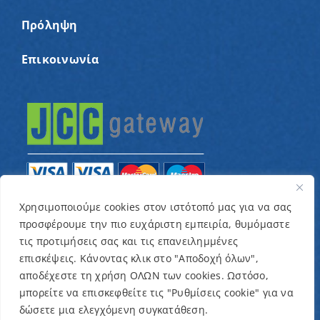
Πρόληψη
Επικοινωνία
Χρησιμοποιούμε cookies στον ιστότοπό μας για να σας
προσφέρουμε την πιο ευχάριστη εμπειρία, θυμόμαστε
© Copyright 2022 – Παγκύπριος Σύνδεσμος για
τις προτιμήσεις σας και τις επανειλημμένες
παιδιά με καρκίνο και συναφείς παθήσεις «Ένα
επισκέψεις. Κάνοντας κλικ στο "Αποδοχή όλων",
Όνειρο Μια Ευχή» / Designed & Developed by
NETinfo
αποδέχεστε τη χρήση ΟΛΩΝ των cookies. Ωστόσο,
μπορείτε να επισκεφθείτε τις "Ρυθμίσεις cookie" για να
Plc
δώσετε μια ελεγχόμενη συγκατάθεση.