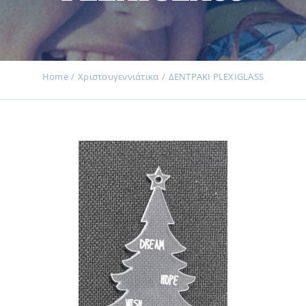
Εκδηλώσεις
Home
Χριστουγεννιάτικα
ΔΕΝΤΡΑΚΙ PLEXIGLASS
Νέα
Προϊόντα
Επικοινωνία
Εισφορές