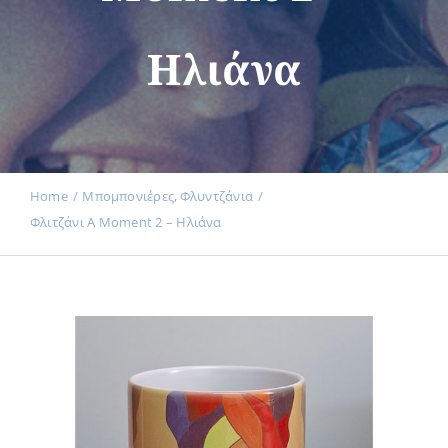
Ηλιάνα
Εκδηλώσεις
Νέα
Home
Μπομπονιέρες
Φλυντζάνια
Φλιτζάνι A Moment 2 – Ηλιάνα
Προϊόντα
Επικοινωνία
Εισφορές