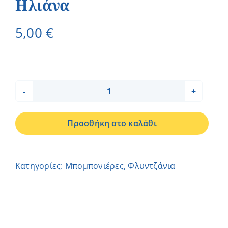
Ηλιάνα
5,00
€
Φλιτζάνι
A
Προσθήκη στο καλάθι
Moment
2
-
Κατηγορίες:
Μπομπονιέρες
,
Φλυντζάνια
Ηλιάνα
ποσότητα