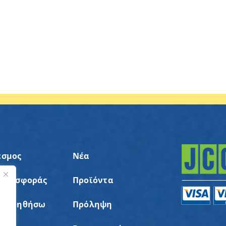
εσμος
Νέα
 Προσφοράς
Προϊόντα
ς
α Βοηθήσω
Πρόληψη