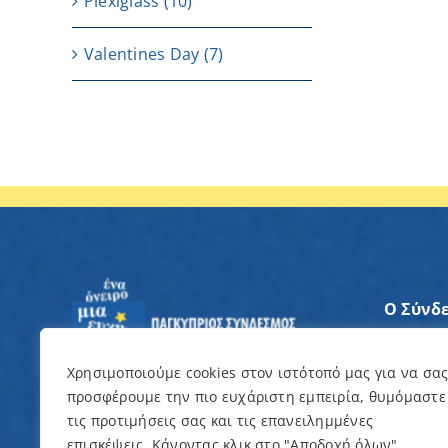
Plexiglass
(10)
Valentines Day
(7)
Ο Σύνδ
Άξονες
Χρησιμοποιούμε cookies στον ιστότοπό μας για να σα
προσφέρουμε την πιο ευχάριστη εμπειρία, θυμόμαστε
Θέλω ν
τις προτιμήσεις σας και τις επανειλημμένες
επισκέψεις. Κάνοντας κλικ στο "Αποδοχή όλων",